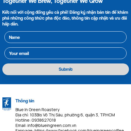
Together We Brew, Together We Grow
Kết nối với cộng đồng yêu cà phê! Đăng ký nhận bản tin để khám
phá những công thức pha độc đáo, thông tin cập nhật và ưu đãi
hấp dẫn.
Submit
Thông tin
Blue In Green Roastery
Địa chỉ: 103Bis Võ Thị Sáu, phường 6, quận 3, TP.HCM
Hotline:
0938627018
Email:
info@blueingreen.com.vn
Fanpage:
https://www.facebook.com/blueingreencoffee