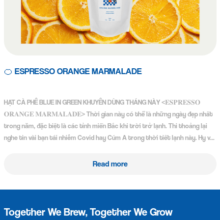
🍊 ESPRESSO ORANGE MARMALADE
HẠT CÀ PHÊ BLUE IN GREEN KHUYÊN DÙNG THÁNG NÀY <𝐄𝐒𝐏𝐑𝐄𝐒𝐒𝐎
𝐎𝐑𝐀𝐍𝐆𝐄 𝐌𝐀𝐑𝐌𝐀𝐋𝐀𝐃𝐄> Thời gian này có thể là những ngày đẹp nhất
trong năm, đặc biệt là các tỉnh miền Bắc khi trời trở lạnh. Thi thoảng lại
nghe tin vài bạn tái nhiễm Covid hay Cúm A trong thời tiết lạnh này. Hy v...
Read more
Together We Brew, Together We Grow