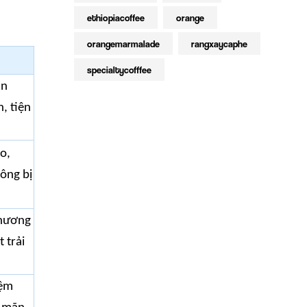
ethiopiacoffee
orange
orangemarmalade
rangxaycaphe
specialtycofffee
ản
, tiện
o,
ông bị
 hương
 trải
iệm