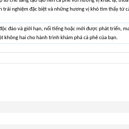
sơ chế sáng tạo tạo nên cà phê với hương vị khác lạ, thỏ
ch trải nghiệm đặc biệt và những hương vị khó tìm thấy từ c
ộc đáo và giới hạn, nổi tiếng hoặc mới được phát triển, m
ột không hai cho hành trình khám phá cà phê của bạn.