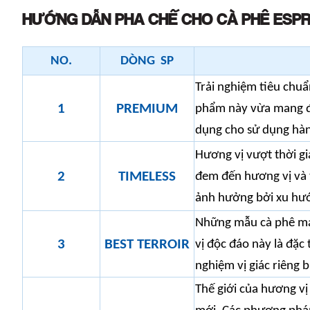
HƯỚNG DẪN PHA CHẾ CHO CÀ PHÊ ESP
NO.
DÒNG SP
Trải nghiệm tiêu chuẩ
1
PREMIUM
phẩm này vừa mang đế
dụng cho sử dụng hà
Hương vị vượt thời g
2
TIMELESS
đem đến hương vị và t
ảnh hưởng bởi xu hư
Những mẫu cà phê ma
3
BEST TERROIR
vị độc đáo này là đặc
nghiệm vị giác riêng b
Thế giới của hương vị