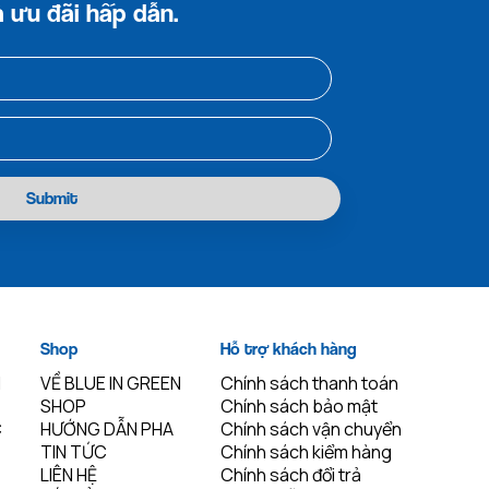
 ưu đãi hấp dẫn.
Submit
Shop
Hỗ trợ khách hàng
N
VỀ BLUE IN GREEN
Chính sách thanh toán
SHOP
Chính sách bảo mật
C
HƯỚNG DẪN PHA
Chính sách vận chuyển
TIN TỨC
Chính sách kiểm hàng
LIÊN HỆ
Chính sách đổi trả