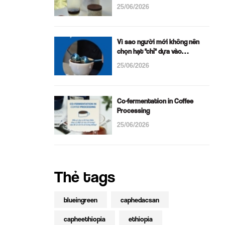
25/06/2026
Vì sao người mới không nên
chọn hạt "chỉ" dựa vào
Cuppping notes?
25/06/2026
Co-fermentation in Coffee
Processing
25/06/2026
Thẻ tags
blueingreen
caphedacsan
capheethiopia
ethiopia