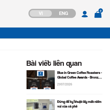
0
VI
ENG
Bài viết liên quan
Blue in Green Coffee Roasters -
Global Coffee Awards - Bronze
Award
21/07/2026
Đừng để kỹ thuật lấy mất niềm
vui của cà phê