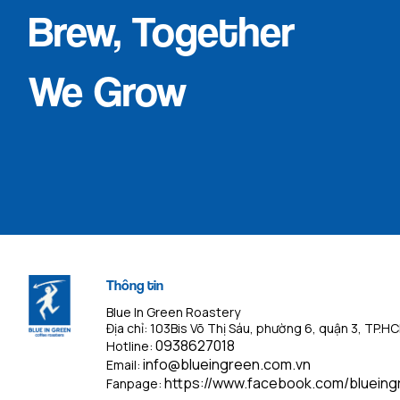
Brew, Together
We Grow
Thông tin
Blue In Green Roastery
Địa chỉ: 103Bis Võ Thị Sáu, phường 6, quận 3, TP.H
0938627018
Hotline:
info@blueingreen.com.vn
Email:
https://www.facebook.com/blueing
Fanpage: