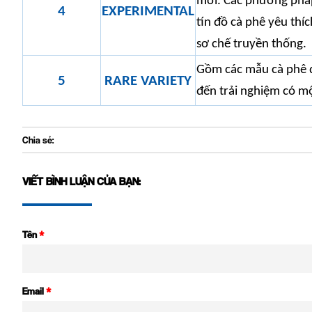
mới. Các phương pháp 
4
EXPERIMENTAL
tín đồ cà phê yêu thí
sơ chế truyền thống.
Gồm các mẫu cà phê đ
5
RARE VARIETY
đến trải nghiệm có m
Chia sẻ:
VIẾT BÌNH LUẬN CỦA BẠN:
Tên
*
Email
*