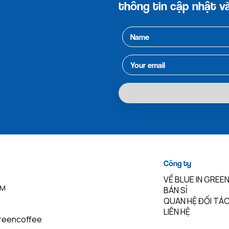
thông tin cập nhật và
Công ty
VỀ BLUE IN GREE
CM
BÁN SỈ
QUAN HỆ ĐỐI TÁ
LIÊN HỆ
reencoffee