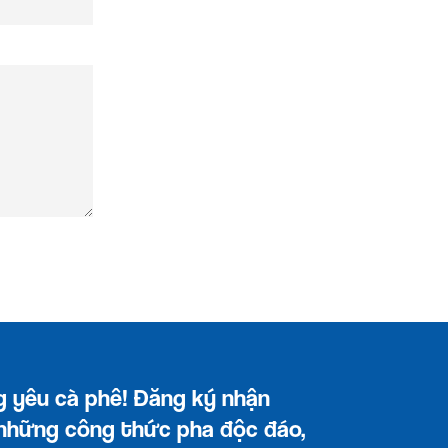
g yêu cà phê! Đăng ký nhận
 những công thức pha độc đáo,