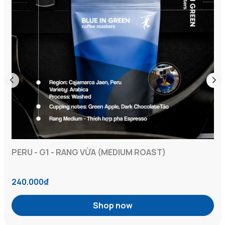
PERU - G1 - RANG VỪA (MEDIUM ROAST)
240.000₫
Shop now