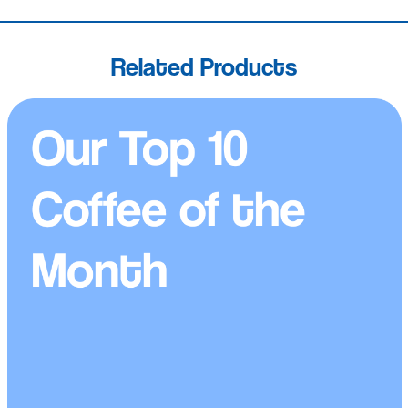
Flavor Notes:
Hoa trắng (White Flower), Chanh (Lemon), Trà đen
(Black Tea).
Related Products
Đặc điểm:
Acid sáng thanh thoát, hậu vị sạch và mượt mà.