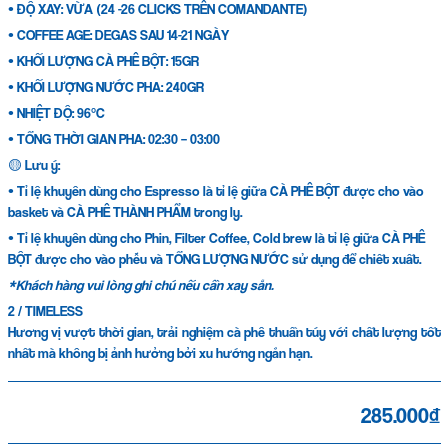
• ĐỘ XAY: VỪA (24 -26 CLICKS TRÊN COMANDANTE)
• COFFEE AGE: DEGAS SAU 14-21 NGÀY
• KHỐI LƯỢNG CÀ PHÊ BỘT: 15GR
• KHỐI LƯỢNG NƯỚC PHA: 240GR
• NHIỆT ĐỘ: 96°C
• TỔNG THỜI GIAN PHA: 02:30 – 03:00
🟡 Lưu ý:
• Tỉ lệ khuyên dùng cho Espresso là tỉ lệ giữa CÀ PHÊ BỘT được cho vào
basket và CÀ PHÊ THÀNH PHẨM trong ly.
• Tỉ lệ khuyên dùng cho Phin, Filter Coffee, Cold brew là tỉ lệ giữa CÀ PHÊ
BỘT được cho vào phễu và TỔNG LƯỢNG NƯỚC sử dụng để chiết xuất.
*Khách hàng vui lòng ghi chú nếu cần xay sẵn.
2 / TIMELESS
Hương vị vượt thời gian, trải nghiệm cà phê thuần túy với chất lượng tốt
nhất mà không bị ảnh hưởng bởi xu hướng ngắn hạn.
285.000₫