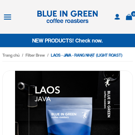
0
NEW PRODUCTS! Check now.
Trang chủ
/
Filter Brew
/
LAOS - JAVA - RANG NHẠT (LIGHT ROAST)