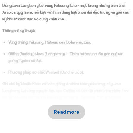
Dòng Java Longberry từ vùng Paksong, Lào - một trong những biến thể
Arabica quý hiếm, nổi bật với hình dáng hạt thon dài đặc trưng và yêu cầu
kỹ thuật canh tác vô cùng khắt khe.
Thông số kỹ thuật:
Vùng trồng:
Paksong, Plateau des Bolavens, Lào.
Giống (Variety):
Java (Longberry) — Thừa hưởng nguồn gen quý từ
giống Typica cổ đại.
Phương pháp sơ chế:
Washed (Sơ chế ướt).
Ghi chú kỹ thuật:
Khác với các giống Arabica thông thường, cây Java
Longberry tại vùng nguyên liệu của Coffilia có tốc độ phát triển chậm hơn
do đặc thù khí hậu và thổ nhưng lý tưởng tại Paksong. Quá trình sinh
trưởng kéo dài này giúp từng quả chín chắt chiu được tối đa các hợp chất
hữu cơ và tinh hoa tự nhiên, tạo nên cấu trúc hương vị có chiều sâu và độ
Read more
trong trẻo (clarity) vượt trội.
Profile cảm quan (Sensory Profile):