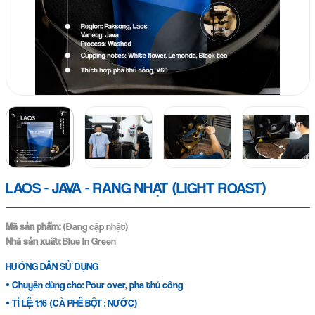
LAOS - JAVA - RANG NHẠT (LIGHT ROAST)
Mã sản phẩm:
(Đang cập nhật)
Nhà sản xuất:
Blue In Green
HƯỚNG DẪN SỬ DỤNG
• Chuyên dùng cho: Pour over, pha thủ công
• TỈ LỆ: 1:16 (CÀ PHÊ BỘT : NƯỚC)